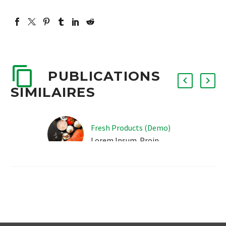
PUBLICATIONS
SIMILAIRES
Fresh Products (Demo)
Lorem Ipsum. Proin
gravida nibh vel velit
auctor aliquet. Aenean
sollicitudin, lorem quis bi
bendum auctor, nisi elit
consequat ipsum, nec
sagittis sem nibh id elit.